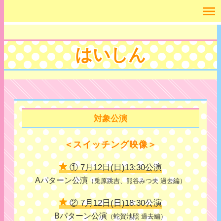
menu
はいしん
対象公演
＜スイッチング映像＞
① 7月12日(日)13:30公演
Aパターン公演
（兎原跳吉、熊谷みつ夫 過去編）
② 7月12日(日)18:30公演
Bパターン公演
（蛇賀池照 過去編）